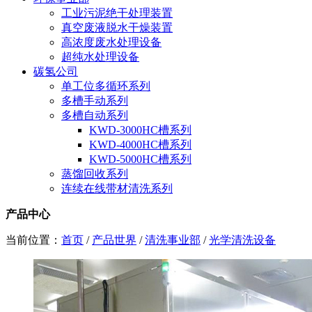
工业污泥绝干处理装置
真空废液脱水干燥装置
高浓度废水处理设备
超纯水处理设备
碳氢公司
单工位多循环系列
多槽手动系列
多槽自动系列
KWD-3000HC槽系列
KWD-4000HC槽系列
KWD-5000HC槽系列
蒸馏回收系列
连续在线带材清洗系列
产品中心
当前位置：
首页
/
产品世界
/
清洗事业部
/
光学清洗设备