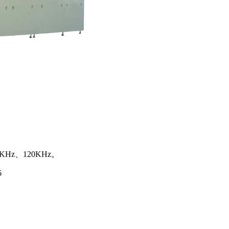
Hz、120KHz。
6