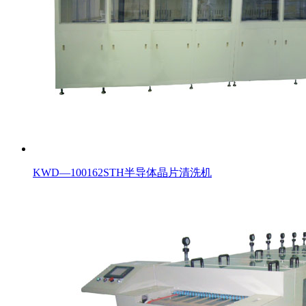
KWD—100162STH半导体晶片清洗机